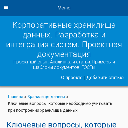
Меню
Корпоративные хранилища
данных. Разработка и
интеграция систем. Проектная
документация
Проектный опыт. Аналитика и статьи. Примеры и
шаблоны документов. ГОСТы
О проекте
|
Добавить статью
Главная
»
Хранилище данных
»
Ключевые вопросы, которые необходимо учитывать
при построении хранилища данных
Ключевые вопросы, которые