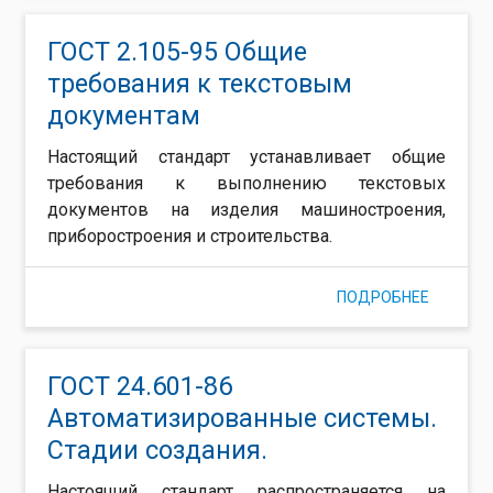
ЮРИДИЧ
СИЛЫ
ГОСТ 2.105-95 Общие
ДОКУМЕ
требования к текстовым
МАШИН
документам
НОСИТЕ
МАШИНО
Настоящий стандарт устанавливает общие
СОЗДА
требования к выполнению текстовых
СРЕДСТ
документов на изделия машиностроения,
ВЫЧИСЛ
приборостроения и строительства.
ТЕХНИК
ПОДРОБНЕЕ
О ГОСТ 2
95 ОБЩ
ТРЕБОВ
К ТЕКС
ГОСТ 24.601-86
ДОКУМ
Автоматизированные системы.
Стадии создания.
Настоящий стандарт распространяется на