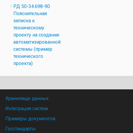
РД 50-34.698-90
Пояснительная
записка к
техническому
проекту на создание
автоматизированной
системы (пример
технического
проекта)
Хранилище данных
Интеграция систем
Примеры документов
Госстандарты