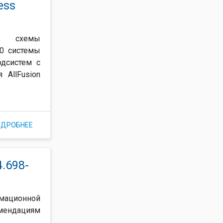
ess
я схемы
F0 системы
одсистем с
 AllFusion
ОДРОБНЕЕ
О СХЕМА ФУНКЦИОНАЛЬНОЙ СТРУКТУРЫ. ПРИМЕР
ФОРМИРОВАНИЯ С ИСПОЛЬЗОВАНИЕМ ALLFUSION
PROCESS MODELER (BPWIN)
.698-
рмационной
омендациям