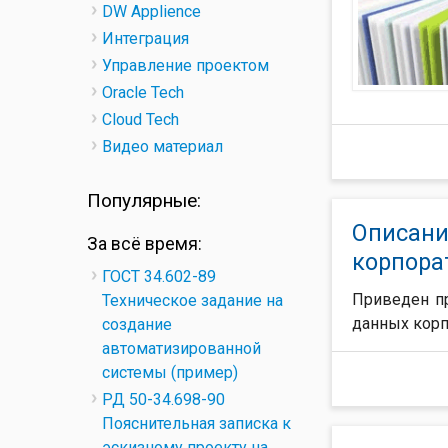
DW Applience
Интеграция
Управление проектом
Oracle Tech
Cloud Tech
Видео материал
Популярные:
Описани
За всё время:
корпора
ГОСТ 34.602-89
Приведен п
Техническое задание на
данных корп
создание
автоматизированной
системы (пример)
РД 50-34.698-90
Пояснительная записка к
эскизному проекту на