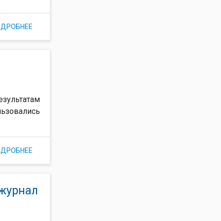
ОДРОБНЕЕ
О АКТ ПРИЕМКИ В ОПЫТНУЮ ЭКСПЛУАТАЦИЮ (РД 50-
34.698-90)
зультатам
льзовались
ОДРОБНЕЕ
О ПРОГРАММА ИСПЫТАНИЙ АВТОМАТИЗИРОВАННОЙ
ИНФОРМАЦИОННОЙ СИСТЕМЫ (РД 50-34.698-90)
журнал