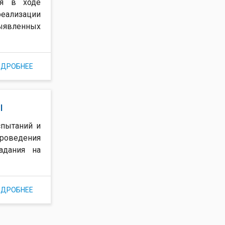
ся в ходе
еализации
выявленных
ОДРОБНЕЕ
О ЖУРНАЛ ИСПЫТАНИЙ ИНФОРМАЦИОННОЙ СИСТЕМЫ
(ЖУРНАЛ РЕГИСТРАЦИИ ИСПЫТАНИЙ)
ы
спытаний и
роведения
адания на
ОДРОБНЕЕ
О МЕТОДИКА ИСПЫТАНИЙ ИНФОРМАЦИОННОЙ
СИСТЕМЫ