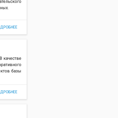
ательского
ных.
ОДРОБНЕЕ
О РД 50-34.698-90 РУКОВОДСТВО ПОЛЬЗОВАТЕЛЯ
(ПРИМЕР ОФОРМЛЕНИЯ)
В качестве
ративного
ектов базы
ОДРОБНЕЕ
О КАТАЛОГ БАЗЫ ДАННЫХ (РД 50-34.698-90)