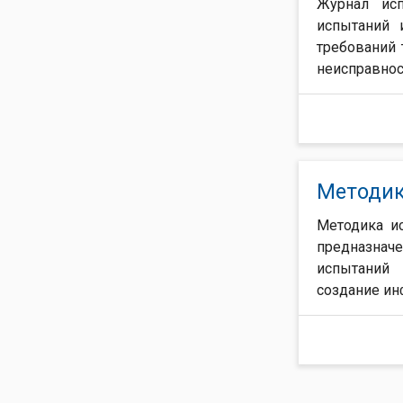
Журнал исп
испытаний 
требований 
неисправнос
Методик
Методика и
предназна
испытаний 
создание ин
Страницы