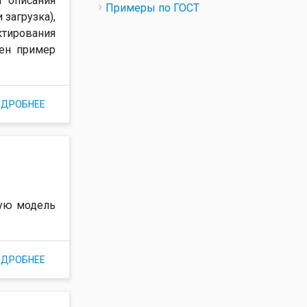
 описания
Примеры по ГОСТ
 загрузка),
ктирования
ден пример
ОДРОБНЕЕ
О ШАБЛОН ОПИСАНИЯ ETL ПРОЦЕССОВ НА ЭТАПЕ
ТЕХНИЧЕСКОГО ПРОЕКТИРОВАНИЯ
ную модель
ОДРОБНЕЕ
О ОПИСАНИЕ КОНЦЕПТУАЛЬНОЙ МОДЕЛИ ДАННЫХ
КОРПОРАТИВНОГО ХРАНИЛИЩА ДАННЫХ (ПРИМЕР)