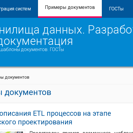
Примеры документов
грация систем
ГОСТы
нилища данных. Разработ
 документация
и шаблоны документов. ГОСТы
ры документов
 документов
описания ETL процессов на этапе
ского проектирования