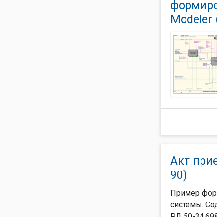
формиро
Modeler 
Акт при
90)
Пример фор
системы. Со
РД 50-34.698