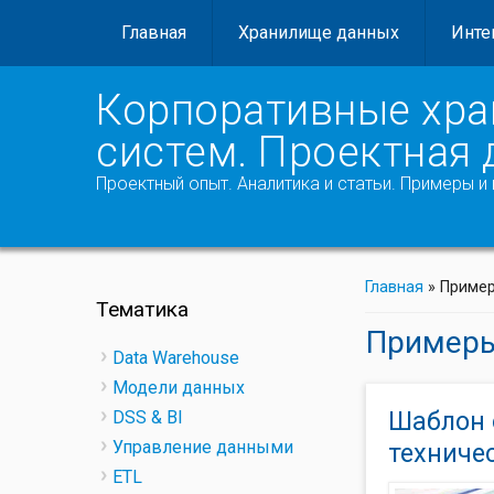
Главная
Хранилище данных
Инте
Корпоративные хра
систем. Проектная
Проектный опыт. Аналитика и статьи. Примеры 
Главная
»
Приме
Тематика
Примеры
Data Warehouse
Модели данных
Шаблон 
DSS & BI
Управление данными
техниче
ETL