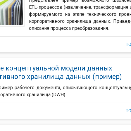
Представлен пример возможного шаблона
ETL-процессов (извлечение, трансформация и
формируемого на этапе технического прое
корпоративного хранилища данных. Приве
описания процесса преобразования.
П
е концептуальной модели данных
тивного хранилища данных (пример)
ример рабочего документа, описывающего концептуаль
оративного хранилища (DWH).
П