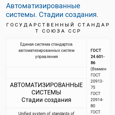
Автоматизированные
системы. Стадии создания.
Г О С У Д А Р С Т В Е Н Н Ы Й С Т А Н Д А Р
Т С О Ю З А С С Р
Единая система стандартов
автоматизированных систем
ГОСТ
управления
24.601-
86
(Взамен
ГОСТ
20913-
АВТОМАТИЗИРОВАННЫЕ
75
СИСТЕМЫ
ГОСТ
Стадии создания
20914-
80
ГОСТ
Unified system of standards of