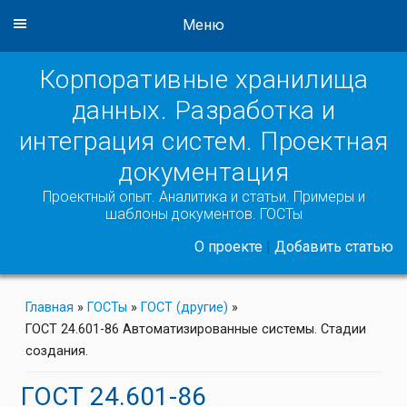
Меню
Корпоративные хранилища
данных. Разработка и
интеграция систем. Проектная
документация
Проектный опыт. Аналитика и статьи. Примеры и
шаблоны документов. ГОСТы
О проекте
|
Добавить статью
Главная
»
ГОСТы
»
ГОСТ (другие)
»
ГОСТ 24.601-86 Автоматизированные системы. Стадии
создания.
ГОСТ 24.601-86