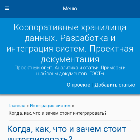
Меню
Корпоративные хранилища
данных. Разработка и
интеграция систем. Проектная
документация
Проектный опыт. Аналитика и статьи. Примеры и
шаблоны документов. ГОСТы
О проекте
|
Добавить статью
Главная
»
Интеграция систем
»
Когда, как, что и зачем стоит интегрировать?
Когда, как, что и зачем стоит
интегрировать?