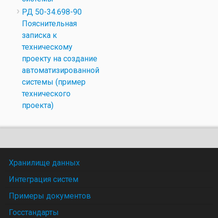
РД 50-34.698-90
Пояснительная
записка к
техническому
проекту на создание
автоматизированной
системы (пример
технического
проекта)
Хранилище данных
Интеграция систем
Примеры документов
Госстандарты