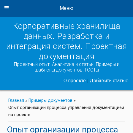
Меню
Корпоративные хранилища
данных. Разработка и
интеграция систем. Проектная
документация
Проектный опыт. Аналитика и статьи. Примеры и
шаблоны документов. ГОСТы
О проекте
|
Добавить статью
Главная
»
Примеры документов
»
Опыт организации процесса управления документацией
на проекте
Опыт организации процесса